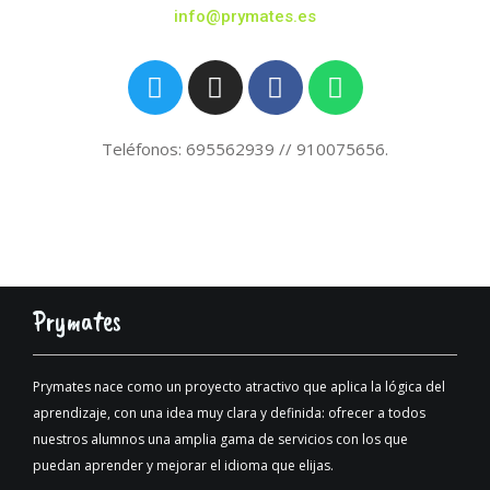
info@prymates.es
Teléfonos: 695562939 // 910075656.
Prymates
Prymates nace como un proyecto atractivo que aplica la lógica del
aprendizaje, con una idea muy clara y definida: ofrecer a todos
nuestros alumnos una amplia gama de servicios con los que
puedan aprender y mejorar el idioma que elijas.