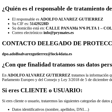
¿Quién es el responsable de tratamiento de
El responsable es
ADOLFO ALVAREZ GUTIERREZ
Su CIF es:
51429228D
Su domicilio está en:
CALLE PANAMá Nº6 PLTA 1 – COL
Correo electrónico
: info@prymates.es
CONTACTO DELEGADO DE PROTECC
dpo.adolfoalvarezgutierrez@lock4data.es
¿Con que finalidad tratamos sus datos per
En
ADOLFO ALVAREZ GUTIERREZ
tratamos la información q
Parlamento Europeo y del Consejo y Ley 3/2018 de 5 de diciembre de P
Si eres CLIENTE o USUARIO:
Si eres cliente o usuario, trataremos las siguientes categorías de datos 
Datos identificativos (nombre, apellidos, DNI…)