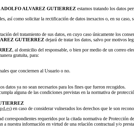
n
ADOLFO ALVAREZ GUTIERREZ
estamos tratando los datos per
s, así como solicitar la rectificación de datos inexactos o, en su caso, s
mitación del tratamiento de sus datos, en cuyo caso únicamente los cons
VAREZ GUTIERREZ
dejará de tratar los datos, salvo por motivos le
RREZ
, al domicilio del responsable, o bien por medio de un correo ele
anera gratuita, para:
onales que conciernen al Usuario o no.
 los datos ya no sean necesarios para los fines que fueron recogidos.
 cumpla alguna de las condiciones previstas en la normativa de protecció
UTIERREZ
pd.es
) en caso de considerar vulnerados los derechos que le son recono
dad correspondientes requeridos por la citada normativa de Protección 
n a nuestra información en virtud de una relación contractual y/o prest