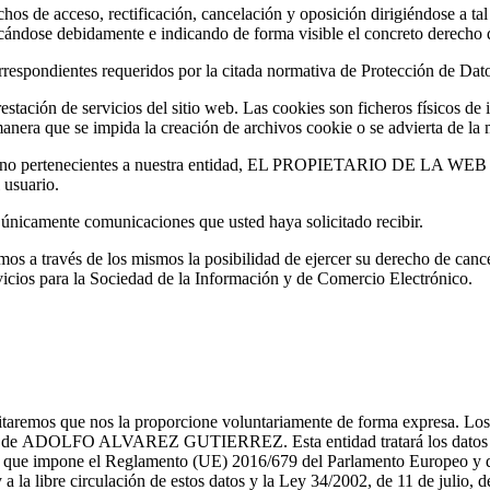
chos de acceso, rectificación, cancelación y oposición dirigiéndose a tal
dose debidamente e indicando de forma visible el concreto derecho q
ndientes requeridos por la citada normativa de Protección de Datos
ón de servicios del sitio web. Las cookies son ficheros físicos de inf
anera que se impida la creación de archivos cookie o se advierta de la
web no pertenecientes a nuestra entidad, EL PROPIETARIO DE LA WEB no 
 usuario.
ir únicamente comunicaciones que usted haya solicitado recibir.
remos a través de los mismos la posibilidad de ejercer su derecho de can
rvicios para la Sociedad de la Información y de Comercio Electrónico.
itaremos que nos la proporcione voluntariamente de forma expresa. Los 
iento de ADOLFO ALVAREZ GUTIERREZ. Esta entidad tratará los datos de
idad que impone el Reglamento (UE) 2016/679 del Parlamento Europeo y de
y a la libre circulación de estos datos y la Ley 34/2002, de 11 de julio