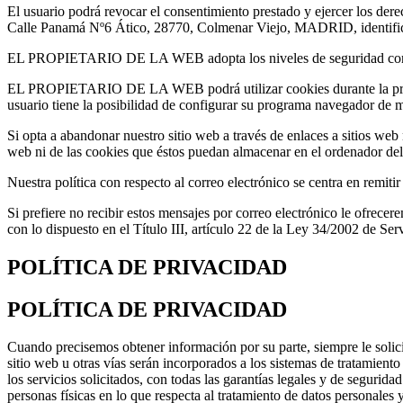
El usuario podrá revocar el consentimiento prestado y ejercer los dere
Calle Panamá Nº6 Ático, 28770, Colmenar Viejo, MADRID, identificán
EL PROPIETARIO DE LA WEB adopta los niveles de seguridad correspo
EL PROPIETARIO DE LA WEB podrá utilizar cookies durante la prestaci
usuario tiene la posibilidad de configurar su programa navegador de m
Si opta a abandonar nuestro sitio web a través de enlaces a sitios 
web ni de las cookies que éstos puedan almacenar en el ordenador del
Nuestra política con respecto al correo electrónico se centra en remit
Si prefiere no recibir estos mensajes por correo electrónico le ofrece
con lo dispuesto en el Título III, artículo 22 de la Ley 34/2002 de Se
POLÍTICA DE PRIVACIDAD
POLÍTICA DE PRIVACIDAD
Cuando precisemos obtener información por su parte, siempre le solic
sitio web u otras vías serán incorporados a los sistemas de tratam
los servicios solicitados, con todas las garantías legales y de segur
personas físicas en lo que respecta al tratamiento de datos personales 