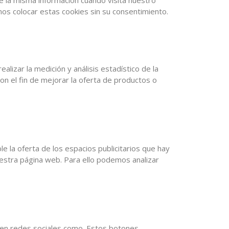
te la misma información cuando visita nuestro
os colocar estas cookies sin su consentimiento.
lizar la medición y análisis estadístico de la
con el fin de mejorar la oferta de productos o
e la oferta de los espacios publicitarios que hay
nuestra página web. Para ello podemos analizar
t”) en redes sociales como. Estos botones