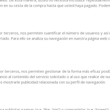
itio web. De esta manera, usted no necesita introducir repetidamen
cen en su cesta de la compra hasta que usted haya pagado. Podem
 terceros, nos permiten cuantificar el número de usuarios y así rea
fertado. Para ello se analiza su navegación en nuestra página web 
or terceros, nos permiten gestionar de la forma más eficaz posibl
cio al contenido del servicio solicitado o al uso que realice de 
 mostrarle publicidad relacionada con su perfil de navegación.
 publicitar paginas (p.e. “like, “pin”) o compartirlas (p.e. “twee