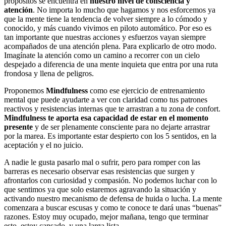
propósitos se encuentra en
nuestro nivel de consciencia y
atención
. No importa lo mucho que hagamos y nos esforcemos ya
que la mente tiene la tendencia de volver siempre a lo cómodo y
conocido, y más cuando vivimos en piloto automático. Por eso es
tan importante que nuestras acciones y esfuerzos vayan siempre
acompañados de una atención plena. Para explicarlo de otro modo.
Imagínate la atención como un camino a recorrer con un cielo
despejado a diferencia de una mente inquieta que entra por una ruta
frondosa y llena de peligros.
Proponemos
Mindfulness
como ese ejercicio de entrenamiento
mental que puede ayudarte a ver con claridad como tus patrones
reactivos y resistencias internas que te arrastran a tu zona de confort.
Mindfulness te aporta esa capacidad de estar en el momento
presente
y de ser plenamente consciente para no dejarte arrastrar
por la marea. Es importante estar despierto con los 5 sentidos, en la
aceptación y el no juicio.
A nadie le gusta pasarlo mal o sufrir, pero para romper con las
barreras es necesario observar esas resistencias que surgen y
afrontarlos con curiosidad y compasión. No podemos luchar con lo
que sentimos ya que solo estaremos agravando la situación y
activando nuestro mecanismo de defensa de huida o lucha. La mente
comenzara a buscar escusas y como te conoce te dará unas “buenas”
razones. Estoy muy ocupado, mejor mañana, tengo que terminar
esto, estoy cansado, y una larga lista.