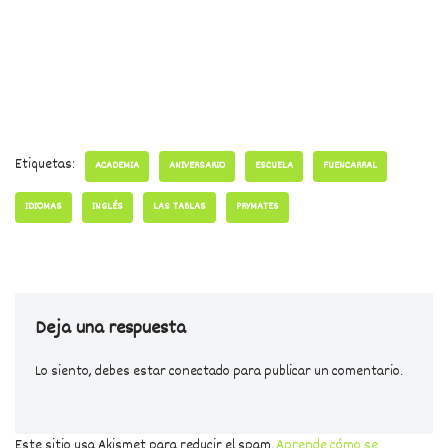
Etiquetas:
ACADEMIA
ANIVERSARIO
ESCUELA
FUENCARRAL
IDIOMAS
INGLÉS
LAS TABLAS
PRYMATES
Deja una respuesta
Lo siento, debes estar
conectado
para publicar un comentario.
Este sitio usa Akismet para reducir el spam.
Aprende cómo se