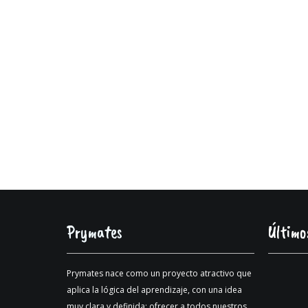
Prymates
Último
Prymates nace como un proyecto atractivo que
aplica la lógica del aprendizaje, con una idea
muy clara y definida: ofrecer a todos nuestros