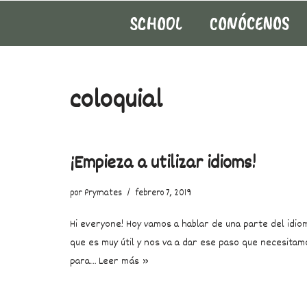
SCHOOL
CONÓCENOS
Saltar
al
contenido
coloquial
¡Empieza a utilizar idioms!
por
Prymates
febrero 7, 2019
Hi everyone! Hoy vamos a hablar de una parte del idio
que es muy útil y nos va a dar ese paso que necesitam
para…
Leer más »