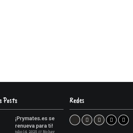
s Posts
Redes
¡Prymates.es se
renueva para ti!
julio 14, 2025
No hay